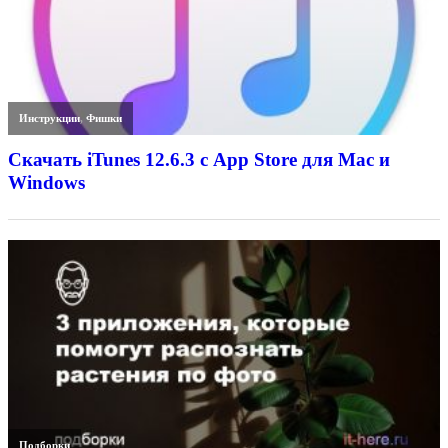
Инструкции
,
Фишки
Скачать iTunes 12.6.3 с App Store для Mac и
Windows
Подборки