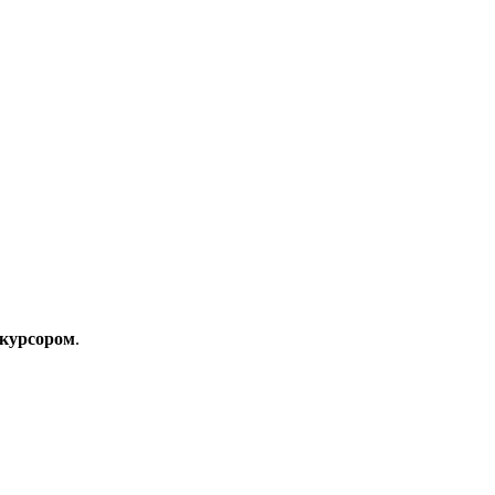
 курсором
.