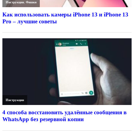
Инструкции
,
Фишки
Как использовать камеры iPhone 13 и iPhone 13
Pro – лучшие советы
Инструкции
4 способа восстановить удалённые сообщения в
WhatsApp без резервной копии