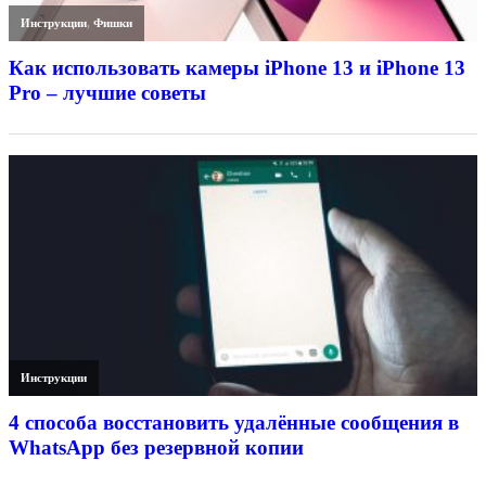
Инструкции
,
Фишки
Как использовать камеры iPhone 13 и iPhone 13
Pro – лучшие советы
Инструкции
4 способа восстановить удалённые сообщения в
WhatsApp без резервной копии