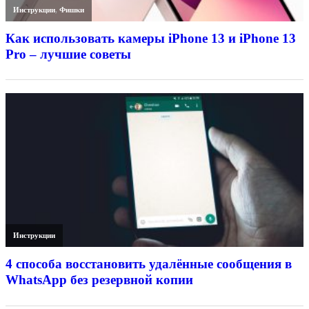
Инструкции
,
Фишки
Как использовать камеры iPhone 13 и iPhone 13
Pro – лучшие советы
Инструкции
4 способа восстановить удалённые сообщения в
WhatsApp без резервной копии