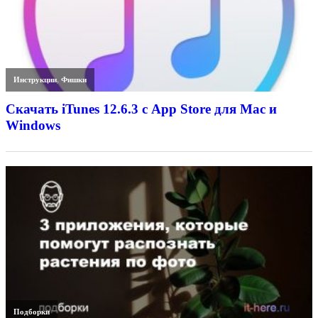
Инструкции
,
Фишки
Скачать iTunes 12.6.3 с App Store для Mac и
Windows
Подборки