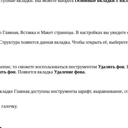
ступные вкладки. Вы можете выбрать
Основные вкладки
и
Вкл
Главная, Вставка и Макет страницы. В настройках вы увидите 
Структура появится данная вкладка. Чтобы открыть её, выберит
ажение, то сможете воспользоваться инструментом
Удалить фон
.
ить
фон
. Появится вкладка
Удаление фона
.
ладке Главная доступны инструменты шрифт, выравнивание, спис
 галочку.
и