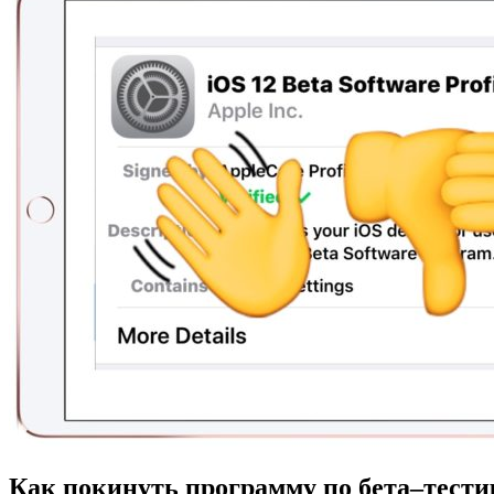
Как
покинуть
программу
по
бета
–
тест