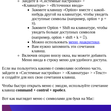
Зайдите в «Системные настройки» >
«Клавиатура» > «Источники ввода»
Зажмите клавишу «Option» вместе с какой-
нибудь другой на клавиатуре, чтобы увидеть
доступные символы (например, option + p =
π).
Зажмите Option + Shift на клавиатуре, чтобы
увидеть больше доступных символов
(например, option + shift + k = ).
Можно использовать
меню диакритики
.
Вам нужно запомнить эти сочетания
клавиш.
Включив опцию внизу окна, вы можете добавить
Меню ввода в строку меню для удобного доступа.
Если вы пользуетесь какими-т символами особенно часто,
зайдите в «Системные настройки» > «Клавиатура» > «Текст»
и создайте для них свои сочетания клавиш.
Чтобы быстро открыть меню с эмодзи, используйте сочетание
клавиш
command
+
control
+ пробел
.
Вот как выглядит меню с символами для букв на Mac: