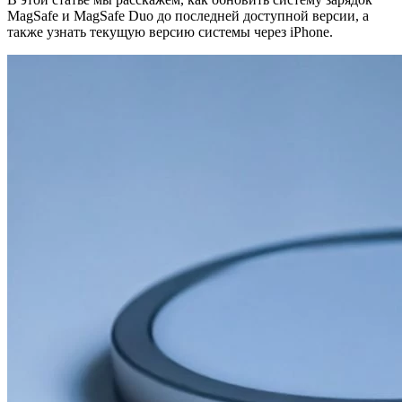
MagSafe и MagSafe Duo до последней доступной версии, а
также узнать текущую версию системы через iPhone.