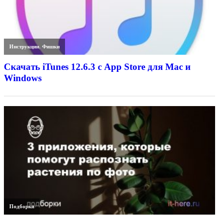
Инструкции
,
Фишки
Скачать iTunes 12.6.3 с App Store для Mac и
Windows
Подборки