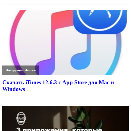
Инструкции
,
Фишки
Скачать iTunes 12.6.3 с App Store для Mac и
Windows