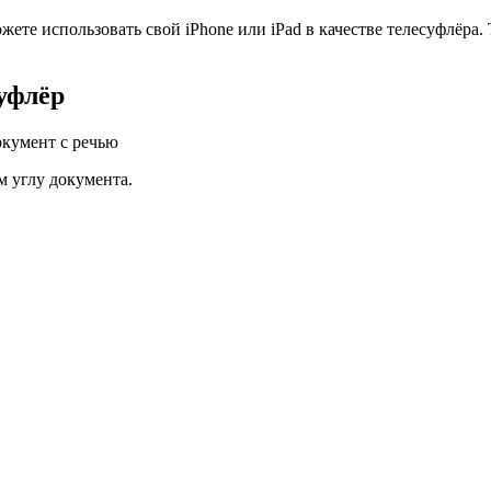
ете использовать свой iPhone или iPad в качестве телесуфлёра. 
суфлёр
окумент с речью
м углу документа.