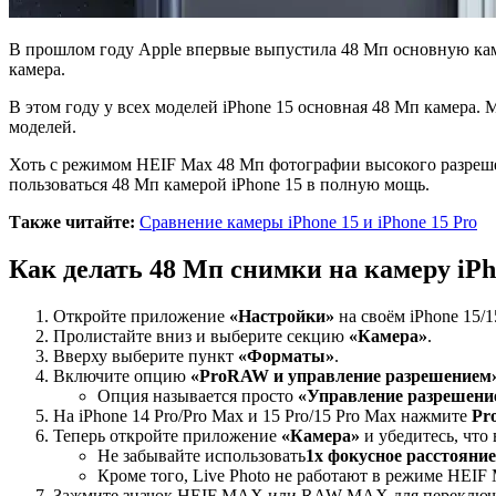
В прошлом году Apple впервые выпустила 48 Мп основную каме
камера.
В этом году у всех моделей iPhone 15 основная 48 Мп камера.
моделей.
Хоть с режимом HEIF Max 48 Мп фотографии высокого разрешени
пользоваться 48 Мп камерой iPhone 15 в полную мощь.
Также читайте:
Сравнение камеры iPhone 15 и iPhone 15 Pro
Как делать 48 Мп снимки на камеру iPhon
Откройте приложение
«Настройки»
на своём iPhone 15/15
Пролистайте вниз и выберите секцию
«Камера»
.
Вверху выберите пункт
«Форматы»
.
Включите опцию
«
ProRAW
и управление разрешением
Опция называется просто
«Управление разрешени
На iPhone 14 Pro/Pro Max и 15 Pro/15 Pro Max нажмите
Pr
Теперь откройте приложение
«Камера»
и убедитесь, что
Не забывайте использовать
1
x
фокусное расстояние
Кроме того, Live Photo не работают в режиме HEIF 
Зажмите значок HEIF MAX или RAW MAX для переключе