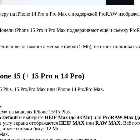
ру на iPhone 14 Pro и Pro Max с поддержкой ProRAW изображен
 Модели iPhone 15 Pro и Pro Max поддерживают ещё и съёмку Pr
я и весят намного меньше (около 5 Мб), не стоит пользоваться
e 15 (+ 15 Pro и 14 Pro)
 Plus, 15 Pro/Pro Max или iPhone 14 Pro/Pro Max.
»
.
ем»
на моделях iPhone 15/15 Plus.
o
Default
и выберите
HEIF
Max
(до 48 Мп)
или
ProRAW
Max
(д
 в углу экрана отображается
HEIF
MAX
или
RAW
MAX
. Всё гот
, иначе снимки будут 12 Мп.
Max.
ния между режимами высокого разрешения.