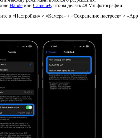
вроде
Halide
или
Camera+
, чтобы делать 48 Мп фотографии.
те в «Настройки» > «Камера» > «Сохранение настроек» > «App