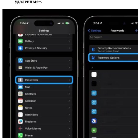
удалённые
».