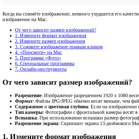
Когда вы сожмёте изображение, немного ухудшится его качеств
изображение на Mac.
От чего зависит размер изображений?
1. Измените формат изображения
2. Измените размер изображения
3. Сожмите изображение правым кликом
4. «Просмотр» на Mac
5. Программа «Фото»
6. Специальные программы
7. Онлайн-инструменты
От чего зависит размер изображений?
Разрешение
: Изображение разрешением 1920 x 1080 веси
Формат
: Файлы JPG/JPEG обычно весят меньше, чем фай
Содержимое
и
цветовая глубина
: Если на изображении 
Тип камеры
: Фотографии с фронтальной камеры весят в 
Вспышка
: При использовании вспышки размер фотограф
Разрешение экрана
: Скриншот экрана 13-дюймового Mac
1. Измените формат изображения