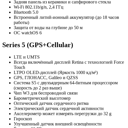
Задняя панель из керамики и сапфирового стекла
Wi‑Fi 802.11b/g/n, 2,4 ГГц
Bluetooth 5.0
Встроенный литий-ионный аккумулятор (до 18 часов
работы)
Защита от воды на глубине до 50 м
ОС watchOS 6
Series 5 (GPS+Cellular)
LTE и UMTS
Всегда включённый дисплей Retina с технологией Force
Touch
LTPO OLED-дисплей (Яркость 1000 кд/м²)
GPS, ГЛОНАСС, Galileo и QZSS
Система S5 с двухъядерным 64‑битным процессором
(скорость до 2 раз выше)
Чип W3 для беспроводной связи
Барометрический высотомер
Оптический датчик сердечного ритма
Электрический датчик сердечной активности
Акселерометр может измерять перегрузки до 32 g
Гироскоп
Улучшенный датчик внешней освещённости