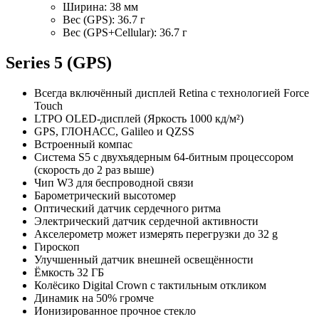
Ширина: 38 мм
Вес (GPS): 36.7 г
Вес (GPS+Cellular): 36.7 г
Series 5 (GPS)
Всегда включённый дисплей Retina с технологией Force
Touch
LTPO OLED-дисплей (Яркость 1000 кд/м²)
GPS, ГЛОНАСС, Galileo и QZSS
Встроенный компас
Система S5 с двухъядерным 64‑битным процессором
(скорость до 2 раз выше)
Чип W3 для беспроводной связи
Барометрический высотомер
Оптический датчик сердечного ритма
Электрический датчик сердечной активности
Акселерометр может измерять перегрузки до 32 g
Гироскоп
Улучшенный датчик внешней освещённости
Ёмкость 32 ГБ
Колёсико Digital Crown с тактильным откликом
Динамик на 50% громче
Ионизированное прочное стекло