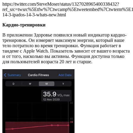
https://twitter.com/SteveMoser/status/1327028965400338432?
ref_src=twsrc%5Etfw%7Ctwcamp%5Etweetembed%7Ctwterm%5E
14-3-ipados-14-3-whats-new.html
Кардио-тренировки
В приложении Здоровье появился новый индикатор кардио-
тренировок. Он измеряет максимум энергии, который ваше
тело потратило во время тренировки. Функция работает в
тандеме с Apple Watch. Показатель зависит от вашего возраста
и от того, насколько вы активны. Функция доступна только
для пользователей возраста 20 лет и старше.