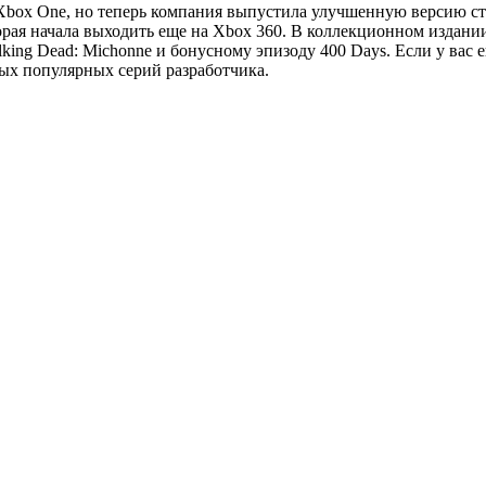
на Xbox One, но теперь компания выпустила улучшенную версию с
орая начала выходить еще на Xbox 360. В коллекционном издани
ng Dead: Michonne и бонусному эпизоду 400 Days. Если у вас ещ
мых популярных серий разработчика.