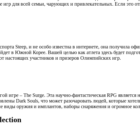
 игр для всей семьи, чарующих и привлекательных. Если это отн
 спорта Steep, и не особо известна в интернете, она получила
йдет в Южной Корее. Вашей целью как атлета здесь будет подго
я от настоящих участников и призеров Олимпийских игр.
угой игре – The Surge. Эта научно-фантастическая RPG является 
хновлены Dark Souls, что может разочаровать людей, которые хот
вые виды оружия и имплантов, наборы снаряжения и огромное ко
lection