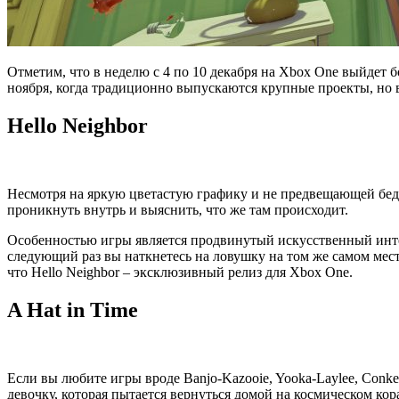
Отметим, что в неделю с 4 по 10 декабря на Xbox One выйдет бо
ноября, когда традиционно выпускаются крупные проекты, но в
Hello Neighbor
Несмотря на яркую цветастую графику и не предвещающей беды н
проникнуть внутрь и выяснить, что же там происходит.
Особенностью игры является продвинутый искусственный интелл
следующий раз вы наткнетесь на ловушку на том же самом месте
что Hello Neighbor – эксклюзивный релиз для Xbox One.
A Hat in Time
Если вы любите игры вроде Banjo-Kazooie, Yooka-Laylee, Conker
девочку, которая пытается вернуться домой на космическом кора