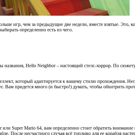
льше игр, чем за предыдущие две недели, вместе взятые. Это, ко
ыбирать определенно есть из чего.
азвания, Hello Neighbor – настоящий стелс-хоррор. По сюжету, 
ект, который адаптируется к вашему стилю прохождения. Нескол
. Вам придется много (и быстро!) думать, чтобы обхитрить прот
 или Super Mario 64, вам определенно стоит обратить внимание н
бле. После несчастного случая всё топливо для ее корабля растер