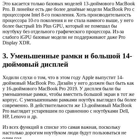
Это касается только базовых моделей 13-дюймового MacBook
Pro. В линейке есть две более дешёвые модели MacBook Pro с
процессором Intel 8-го поколения. Хоть производительность
процессора 10-го поколения и не стала намного выше, у него
более быстрый Iris Plus GPU, который не помешал бы
ноутбуку без отдельного графического процессора. Из-за
слабого iGPU базовые модели не поддерживают даже Pro
Display XDR.
3. Уменьшенные рамки и большой 14-
дюймовый дисплей
Ходили слухи о том, что в этом году Apple выпустит 14-
дюймовый MacBook Pro. Дизайн у него должен был быть как
у 16-дюймового MacBook Pro 2019. У дисплея были бы
уменьшенные рамки, чтобы вместить большой экран в тот же
корпус. С уменьшенными рамками ноутбук выглядел бы более
современно. В действительности же 13-дюймовый MacBook
Pro выглядит устаревшим по сравнению с ноутбуками Dell,
HP, Lenovo и др.
Из всех функций в списке это самая важная, поскольку
настолько дорогим ноутбуком люди будут пользоваться не
один год.