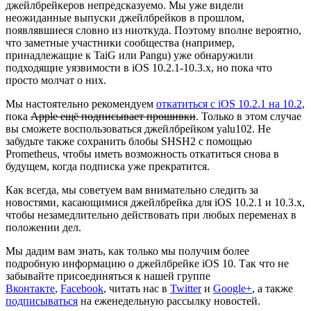
джейлбрейкеров непредсказуемо. Мы уже видели
неожиданные выпуски джейлбрейков в прошлом,
появлявшиеся словно из ниоткуда. Поэтому вполне вероятно,
что заметные участники сообщества (например,
принадлежащие к TaiG или Pangu) уже обнаружили
подходящие уязвимости в iOS 10.2.1-10.3.x, но пока что
просто молчат о них.
Мы настоятельно рекомендуем
откатиться с iOS 10.2.1 на 10.2
,
пока
Apple ещё подписывает прошивки
. Только в этом случае
вы сможете воспользоваться джейлбрейком yalu102. Не
забудьте также сохранить блобы SHSH2 с помощью
Prometheus, чтобы иметь возможность откатиться снова в
будущем, когда подписка уже прекратится.
Как всегда, мы советуем вам внимательно следить за
новостями, касающимися джейлбрейка для iOS 10.2.1 и 10.3.x,
чтобы незамедлительно действовать при любых переменах в
положении дел.
Мы дадим вам знать, как только мы получим более
подробную информацию о джейлбрейке iOS 10. Так что не
забывайте присоединяться к нашей группе
Вконтакте
,
Facebook
, читать нас в
Twitter
и
Google+
, а также
подписываться
на еженедельную рассылку новостей.