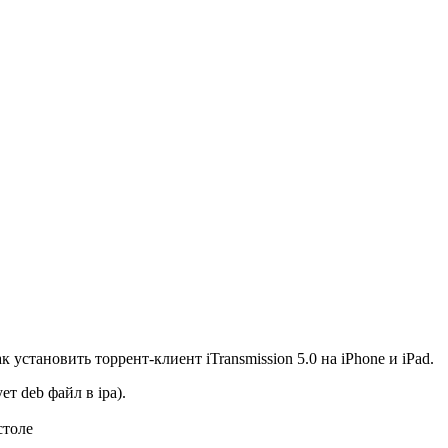
 установить торрент-клиент iTransmission 5.0 на iPhone и iPad.
т deb файл в ipa).
столе