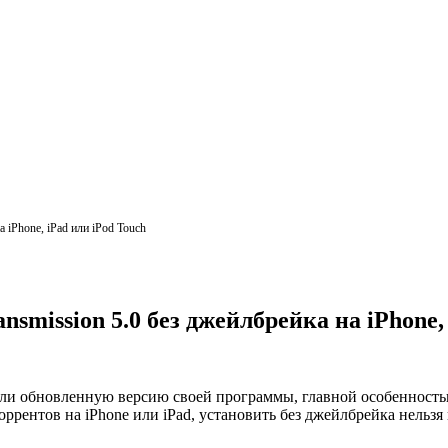
а iPhone, iPad или iPod Touch
nsmission 5.0 без джейлбрейка на iPhone,
вили обновленную версию своей программы, главной особенност
ррентов на iPhone или iPad, установить без джейлбрейка нельзя