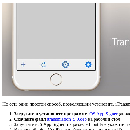
Но есть один простой способ, позволяющий установить iTransmis
Загрузите и установите программу
iOS App Signer
(анал
Скачайте файл
itransmission_5.0.deb
на рабочий стол
Запустите iOS App Signer и в разделе Input File укажите п
В строке Signing Certificate выберите аккаунт Apple ID