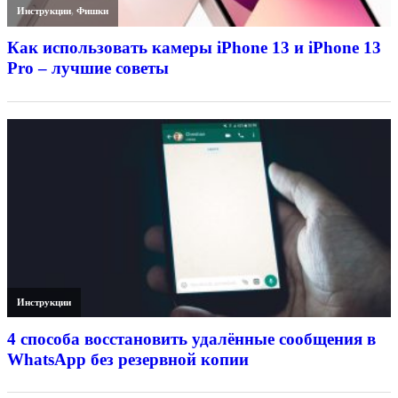
Инструкции
,
Фишки
Как использовать камеры iPhone 13 и iPhone 13
Pro – лучшие советы
Инструкции
4 способа восстановить удалённые сообщения в
WhatsApp без резервной копии