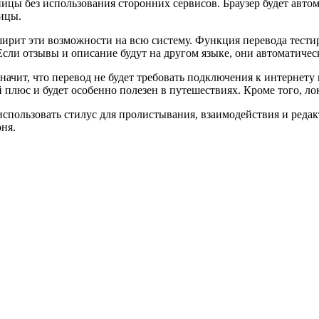
ицы без использования сторонних сервисов. Браузер будет автом
ницы.
ширит эти возможности на всю систему. Функция перевода тестир
Если отзывы и описание будут на другом языке, они автоматичес
значит, что перевод не будет требовать подключения к интернету 
й плюс и будет особенно полезен в путешествиях. Кроме того, л
использовать стилус для пролистывания, взаимодействия и редакт
ня.