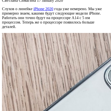
Светлана Симагина
17 January 2020
Слухов о линейке
iPhone 2020
года уже немерено. Мы уже
примерно знаем, какими будут следующие модели iPhone.
Работать они точно будут на процессоре A14 с 5 нм
процессом. Теперь же о процессоре появилось больше
деталей.