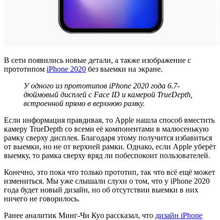
В сети появились новые детали, а также изображение с
прототипом
iPhone 2020
без выемки на экране.
У одного из прототипов
iPhone
2020 года 6.7-
дюймовый дисплей с
Face
ID
и камерой
TrueDepth
,
встроенной прямо в верхнюю рамку
.
Если информация правдивая, то Apple нашла способ вместить
камеру TrueDepth со всеми её компонентами в малюсенькую
рамку сверху дисплея. Благодаря этому получится избавиться
от выемки, но не от верхней рамки. Однако, если Apple уберёт
выемку, то рамка сверху вряд ли побеспокоит пользователей.
Конечно, это пока что только прототип, так что всё ещё может
измениться. Мы уже слышали слухи о том, что у iPhone 2020
года будет новый дизайн, но об отсутствии выемки в них
ничего не говорилось.
Ранее аналитик Минг-Чи Куо рассказал, что
дизайн iPhone