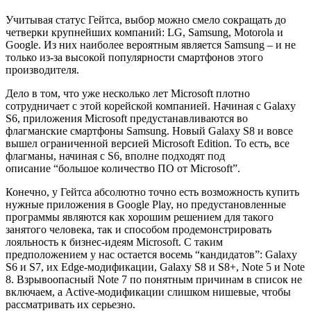
Учитывая статус Гейтса, выбор можно смело сокращать до
четверки крупнейших компаний: LG, Samsung, Motorola и
Google. Из них наиболее вероятным является Samsung – и не
только из-за высокой популярности смартфонов этого
производителя.
Дело в том, что уже несколько лет Microsoft плотно
сотрудничает с этой корейской компанией. Начиная с Galaxy
S6, приложения Microsoft предустанавливаются во
флагманские смартфоны Samsung. Новый Galaxy S8 и вовсе
вышел ограниченной версией Microsoft Edition. То есть, все
флагманы, начиная с S6, вполне подходят под
описание “большое количество ПО от Microsoft”.
Конечно, у Гейтса абсолютно точно есть возможность купить
нужные приложения в Google Play, но предустановленные
программы являются как хорошим решением для такого
занятого человека, так и способом продемонстрировать
лояльность к бизнес-идеям Microsoft. С таким
предположением у нас остается восемь “кандидатов”: Galaxy
S6 и S7, их Edge-модификации, Galaxy S8 и S8+, Note 5 и Note
8. Взрывоопасный Note 7 по понятным причинам в список не
включаем, а Active-модификации слишком нишевые, чтобы
рассматривать их серьезно.