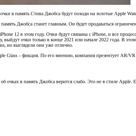
о очки в память Стива Джобса будут походи на золотые Apple Wa
в память Джобса станет главным. Он будет продаваться ограниче
iPhone 12 в этом году. Очки будут связаны с iPhone, и все проце
у, выйдут очки только в конце 2021 или начале 2022 года. В это
ss, но выглядели они уже отлично.
ple Glass – фикция. По его мнению, компания презентует AR/VR 
об очках в память Джобса верится слабо. Это не в стиле Apple.