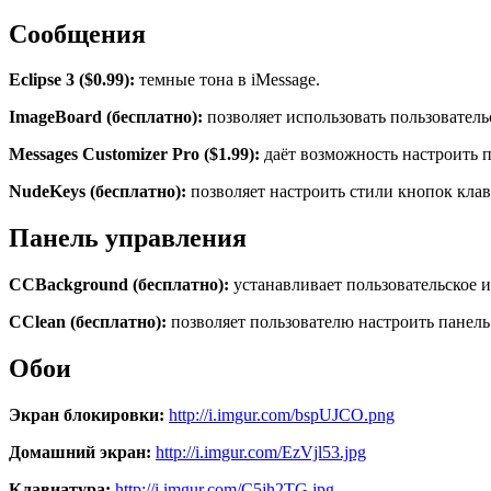
Сообщения
Eclipse 3 ($0.99):
темные тона в iMessage.
ImageBoard (бесплатно):
позволяет использовать пользователь
Messages Customizer Pro ($1.99):
даёт возможность настроить п
NudeKeys (бесплатно):
позволяет настроить стили кнопок кла
Панель управления
CCBackground (бесплатно):
устанавливает пользовательское и
CClean (бесплатно):
позволяет пользователю настроить панель
Обои
Экран блокировки:
http://i.imgur.com/bspUJCO.png
Домашний экран:
http://i.imgur.com/EzVjl53.jpg
Клавиатура:
http://i.imgur.com/C5jh2TG.jpg