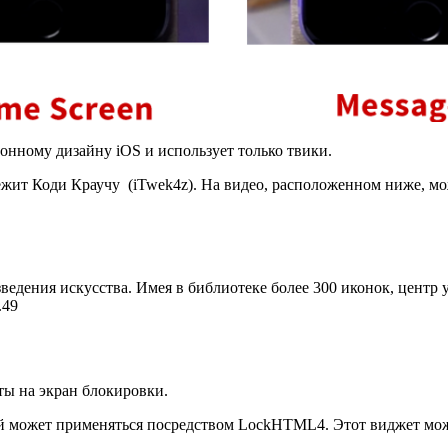
онному дизайну iOS и использует только твики.
жит Коди Краучу (iTwek4z). На видео, расположенном ниже, мо
дения искусства. Имея в библиотеке более 300 иконок, центр 
.49
ты на экран блокировки.
й может применяться посредством LockHTML4. Этот виджет мож