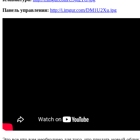
Панель управления:
http://i.imgur.com/DM1U2Xu.jpg
Это все что вам необходимо для того, что придать новый облик