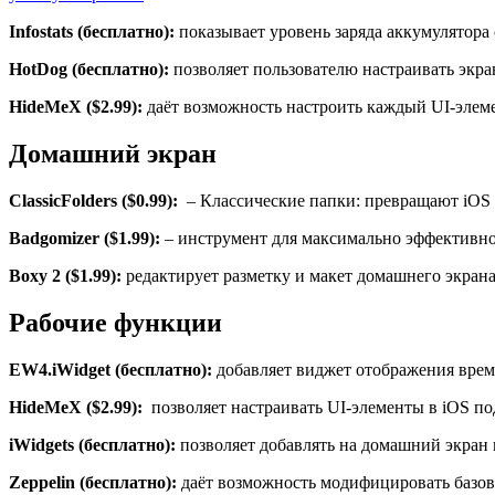
Infostats (бесплатно):
показывает уровень заряда аккумулятор
HotDog (бесплатно):
позволяет пользователю настраивать экра
HideMeX ($2.99):
даёт возможность настроить каждый UI-элеме
Домашний экран
ClassicFolders ($0.99):
– Классические папки: превращают iOS 
Badgomizer ($1.99):
– инструмент для максимально эффективн
Boxy 2 ($1.99):
редактирует разметку и макет домашнего экрана
Рабочие функции
EW4.iWidget (бесплатно):
добавляет виджет отображения врем
HideMeX ($2.99):
позволяет настраивать UI-элементы в iOS по
iWidgets (бесплатно):
позволяет добавлять на домашний экран 
Zeppelin (бесплатно):
даёт возможность модифицировать базов