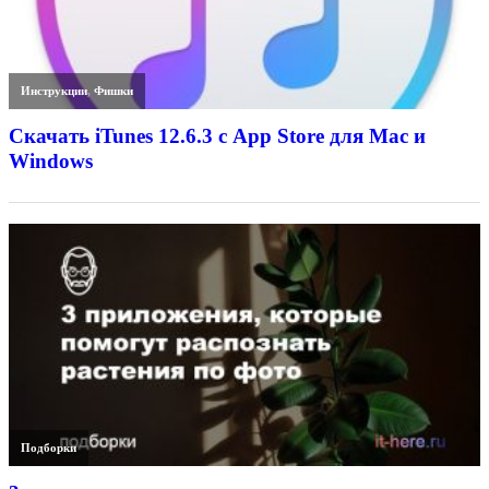
Инструкции
,
Фишки
Скачать iTunes 12.6.3 с App Store для Mac и
Windows
Подборки