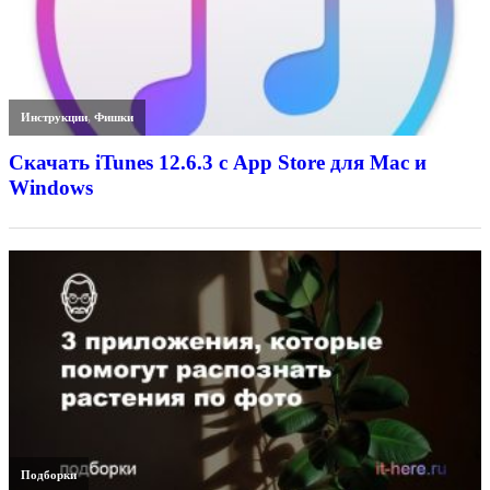
Инструкции
,
Фишки
Скачать iTunes 12.6.3 с App Store для Mac и
Windows
Подборки