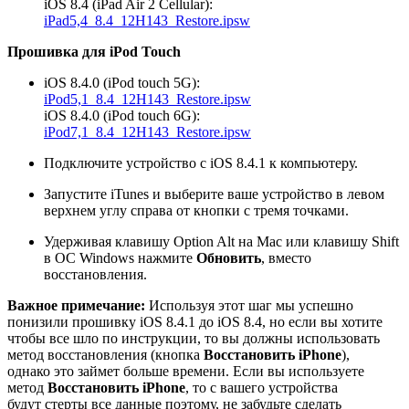
iOS 8.4 (iPad Air 2 Cellular):
iPad5,4_8.4_12H143_Restore.ipsw
Прошивка для iPod Touch
iOS 8.4.0 (iPod touch 5G):
iPod5,1_8.4_12H143_Restore.ipsw
iOS 8.4.0 (iPod touch 6G):
iPod7,1_8.4_12H143_Restore.ipsw
Подключите устройство с iOS 8.4.1 к компьютеру.
Запустите iTunes и выберите ваше устройство в левом
верхнем углу справа от кнопки с тремя точками.
Удерживая клавишу Option Alt на Mac или клавишу Shift
в ОС Windows нажмите
Обновить
, вместо
восстановления.
Важное примечание:
Используя этот шаг мы успешно
понизили прошивку iOS 8.4.1 до iOS 8.4, но если вы хотите
чтобы все шло по инструкции, то вы должны использовать
метод восстановления (кнопка
Восстановить iPhone
),
однако это займет больше времени. Если вы используете
метод
Восстановить iPhone
, то с вашего устройства
будут стерты все данные поэтому, не забудьте сделать