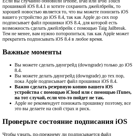
Если вы случайно обновили iPhone, iPad или iPod Touch
прошивкой iOS 8.4.1 и хотите сохранить джейлбрейк, то
хорошей новостью является то, что вы можете понизить iOS
вашего устройство до iOS 8.4, так как Apple до сих пор
подписывает файл прошивки iOS 8.4, для которой есть
возможность сделать джейлбрейк с помощью Taig Jailbreak.
Тем не менее, вам нужно поторопиться, так как Apple может
прекратить подписывать iOS 8.4 в любое время.
Важные моменты
Вы можете сделать даунгрейд (downgrade) только до iOS
8.4.
Вы можете делать даунгрейд (downgrade) до тех пор,
пока Apple подписывает файл прошивки iOS 8.4.
Важно сделать резервную копию вашего iOS
устройства с помощью iCloud или с помощью iTunes,
на тот случай, если что-то пойдет не так.
Apple не рекомендует понижать прошивку поэтому, все
это вы делаете на свой страх и риск.
Проверьте состояние подписания iOS
Чтобы узнать, по-прежнему ли подписывается файл