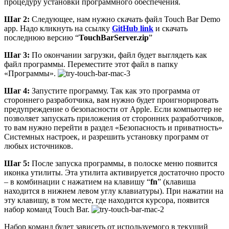
процедуру установки программного обеспечения.
Шаг
2:
Следующее, нам нужно скачать файл Touch Bar Demo
app. Надо кликнуть на ссылку
GitHub
link
и скачать
последнюю версию “
TouchBarServer.zip
”
Шаг
3:
По окончании загрузки, файл будет выглядеть как
файл программы. Переместите этот файл в папку
«Программы».
Шаг
4:
Запустите программу. Так как это программа от
стороннего разработчика, вам нужно будет проигнорировать
предупреждение о безопасности от Apple. Если компьютер не
позволяет запускать приложения от сторонних разработчиков,
то вам нужно перейти в раздел «Безопасность и приватность»
Системных настроек, и разрешить установку программ от
любых источников.
Шаг
5:
После запуска программы, в полоске меню появится
иконка утилиты. Эта утилита активируется достаточно просто
– в комбинации с нажатием на клавишу “
fn
” (клавиша
находится в нижнем левом углу клавиатуры). При нажатии на
эту клавишу, в том месте, где находится курсора, появится
набор команд Touch Bar.
Набор команд будет зависеть от используемого в текущий