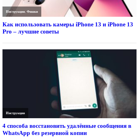
Инструкции
,
Фишки
Как использовать камеры iPhone 13 и iPhone 13
Pro – лучшие советы
Инструкции
4 способа восстановить удалённые сообщения в
WhatsApp без резервной копии