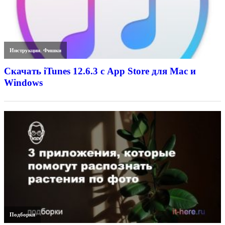
Инструкции
,
Фишки
Скачать iTunes 12.6.3 с App Store для Mac и
Windows
Подборки