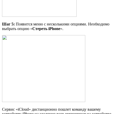
Шаг
5:
Появится меню с несколькими опциями. Необходимо
выбрать опцию «
Стереть
iPhone
».
Сервис «iCloud» дистанционно пошлет команду вашему
устройству iPhone на удаление всех имеющихся на устройстве