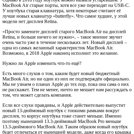
MacBook Air старые порты, хотя все уже переходят на USB-C.
У ноутбука старая клавиатура, хотя некоторые считают её
лучше новых клавиатур «butterfly». Что самое худшее, у этой
модели нет дисплея Retina.
«Просто замените дисплей старого MacBook Air на дисплей
Retina, и больше ничего не нужно», – такое мнение звучит
очень часто уже в течение нескольких лет. Новый дисплей –
одна из самых желанный характеристик MacBook Air.
Возможно, в 2018 Apple наконец исполнит это желание.
Нужно ли Apple изменить что-то ещё?
Есть много слухов о том, каким будет новый бюджетный
MacBook Air, но ни один из них не подтверждён официально.
Мы не узнаем о планах Apple до тех пор, пока она сама о них
не расскажет. Тем не менее, ничто не мешает нам рассуждать о
том, что может сделать компания.
Если все слухи правдивы, и Apple действительно выпустит
новый 13-дюймовый ноутбук с тонкими рамками вокруг
дисплея, то корпус ноутбука тоже станет меньше. Именно
поэтому нынешний 13.3-дюймовый MacBook Pro меньше
13.3-дюймового MacBook Air. Таким образом новый ноутбук
будет отличаться от нынешней модели, даже когда его крышка