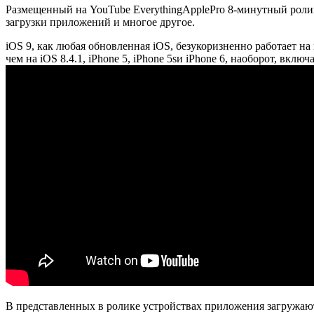
Размещенный на YouTube EverythingApplePro 8-минутный ролик в
загрузки приложений и многое другое.
iOS 9, как любая обновленная iOS, безукоризненно работает на
чем на iOS 8.4.1, iPhone 5, iPhone 5sи iPhone 6, наоборот, вклю
В представленных в ролике устройствах приложения загружаются