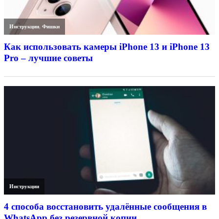
Инструкции
,
Фишки
Как использовать камеры iPhone 13 и iPhone 13
Pro – лучшие советы
Инструкции
4 способа восстановить удалённые сообщения в
WhatsApp без резервной копии