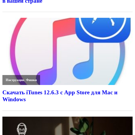
в вашей стране
Инструкции
,
Фишки
Скачать iTunes 12.6.3 с App Store для Mac и
Windows