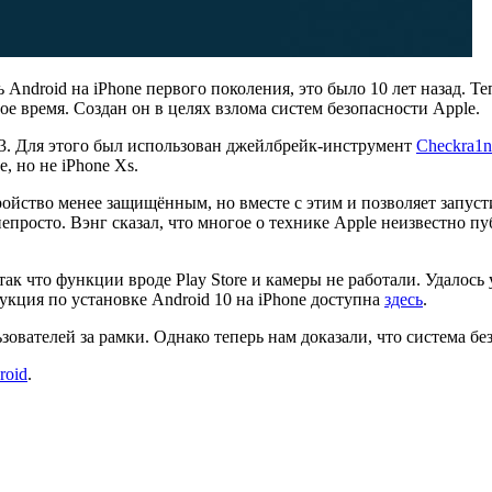
Android на iPhone первого поколения, это было 10 лет назад. Те
ое время. Создан он в целях взлома систем безопасности Apple.
3.3. Для этого был использован джейлбрейк-инструмент
Checkra1n
, но не iPhone Xs.
ройство менее защищённым, но вместе с этим и позволяет запуст
епросто. Вэнг сказал, что многое о технике Apple неизвестно пу
ак что функции вроде Play Store и камеры не работали. Удалось 
рукция по установке Android 10 на iPhone доступна
здесь
.
зователей за рамки. Однако теперь нам доказали, что система бе
roid
.