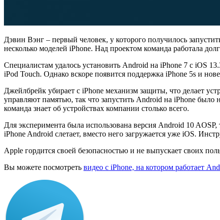
Дэвин Вэнг – первый человек, у которого получилось запустить 
несколько моделей iPhone. Над проектом команда работала долг
Специалистам удалось установить Android на iPhone 7 с iOS 1
iPod Touch. Однако вскоре появится поддержка iPhone 5s и новее
Джейлбрейк убирает с iPhone механизм защиты, что делает уст
управляют памятью, так что запустить Android на iPhone было н
команда знает об устройствах компании столько всего.
Для эксперимента была использована версия Android 10 AOSP, т
iPhone Android слетает, вместо него загружается уже iOS. Инст
Apple гордится своей безопасностью и не выпускает своих поль
Вы можете посмотреть
видео с iPhone, на котором работает And