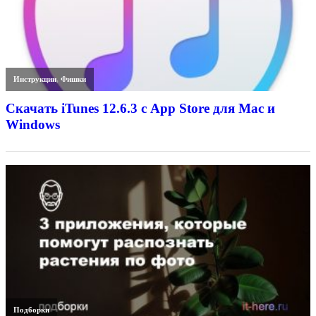
Инструкции
,
Фишки
Скачать iTunes 12.6.3 с App Store для Mac и
Windows
Подборки