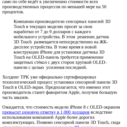
само по себе ведёт к увеличению стоимости всех
производственных процессов по меньшей мере на 50
процентов.
Компании-производители сенсорных панелей 3D
Touch в текущих моделях просят за свои
наработки от 7 до 9 долларов с каждого
мобильного устройства. В этом решении датчик
3D Touch размещается непосредственно на ЖК-
дисплее устройства. В тоже время в новой
конструкции iPhone для установки датчика 3D
Touch на OLED-панель требуется применение
защитных стёкол с двух сторон хрупкой OLED-
панели с целью усиления последней.
Холдинг TPK уже официально сертифицировал
технологический процесс установки сенсорной панели 3D
Touch в OLED-экран. Предполагается, что именно этот
производитель станет фаворитом Apple, получив большую
часть заказов.
Ожидается, что стоимость модели iPhone 8 с OLED-экраном
превысит ценовую отметку в 1,000 долларов
вследствие
использования компанией Apple более дорогих
комплектующих. Помимо сенсорной панели 3D Touch, сюда