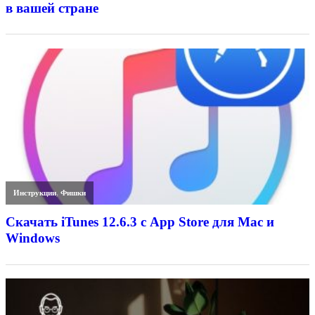
в вашей стране
Инструкции
,
Фишки
Скачать iTunes 12.6.3 с App Store для Mac и
Windows