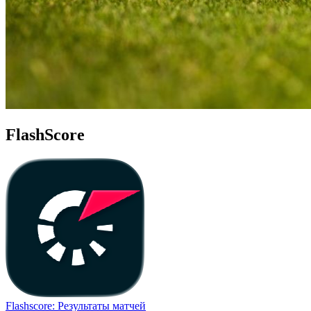
FlashScore
Flashscore: Результаты матчей