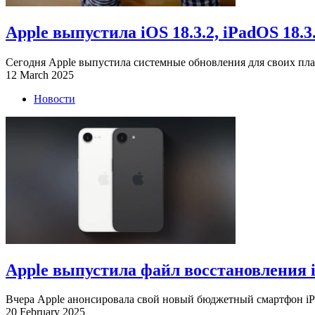
Apple выпустила iOS 18.3.2, iPadOS 18.3.2
Сегодня Apple выпустила системные обновления для своих плат
12 March 2025
Новости
Apple выпустила файл восстановления iO
Вчера Apple анонсировала свой новый бюджетный смартфон iPho
20 February 2025