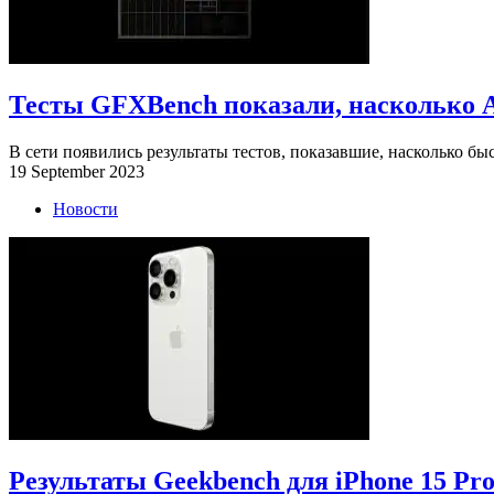
Тесты GFXBench показали, насколько A
В сети появились результаты тестов, показавшие, насколько быс
19 September 2023
Новости
Результаты Geekbench для iPhone 15 P