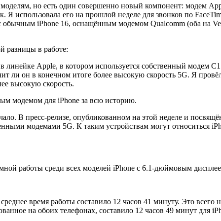
оделям, но есть один совершенно новый компонент: модем Apple
к. Я использовала его на прошлой неделе для звонков по FaceTi
 с обычным iPhone 16, оснащённым модемом Qualcomm (оба на Ve
й разницы в работе:
о в линейке Apple, в котором используется собственный модем C
чит ли он в конечном итоге более высокую скорость 5G. Я провёл 
лее высокую скорость.
ным модемом для iPhone за всю историю.
ачало. В пресс-релизе, опубликованном на этой неделе и посвящ
нными модемами 5G. К таким устройствам могут относиться iPhone
омной работы среди всех моделей iPhone с 6.1-дюймовым дисплее
среднее время работы составило 12 часов 41 минуту. Это всего 
ванное на обоих телефонах, составило 12 часов 49 минут для iPho