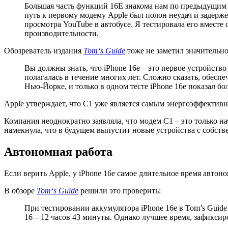
Большая часть функций 16E знакома нам по предыдущим м
путь к первому модему Apple был полон неудач и задерже
просмотра YouTube в автобусе. Я тестировала его вместе
производительности.
Обозреватель издания
Tom
‘
s
Guide
тоже не заметил значительно
Вы должны знать, что iPhone 16e – это первое устройств
полагалась в течение многих лет. Сложно сказать, обеспе
Нью-Йорке, и только в одном тесте iPhone 16e показал бо
Apple утверждает, что C1 уже является самым энергоэффектив
Компания неоднократно заявляла, что модем C1 – это только н
намекнула, что в будущем выпустит новые устройства с собстве
Автономная работа
Если верить Apple, у iPhone 16e самое длительное время автон
В обзоре
Tom
‘
s
Guide
решили это проверить:
При тестировании аккумулятора iPhone 16e в Tom’s Guide 
16 – 12 часов 43 минуты. Однако лучшее время, зафиксиро