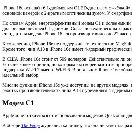
iPhone 16e оснащён 6.1-дюймовым OLED-дисплеем с «чёлкой», 
основной камерой с 2-кратным оптическим зумом. У смартфона
По словам Apple, энергоэффективный модем C1 и более ёмкий 
диагональю дисплея 6.1 дюймов. Согласно техническим характе
стандартная модель iPhone 16 воспроизводит видео до 22 часов.
К сожалению, iPhone 16e не поддерживает технологию MagSafe.
Кроме того, чип A18 в iPhone 16e имеет 4-ядерный графический
В США iPhone 16e стоит от 599 долларов. Действительно ли он 
Есть несколько причин, по которым вы скорее захотите приобр
поддержка Wi-Fi 7 вместо Wi-Fi 6. В остальном iPhone 16e обл
идеальный выбор.
Многие функции iPhone 16e уже доступны на других моделях, 
работы, производительность чипа A18 с урезанным 4-ядерным 
Модем C1
Apple хочет отказаться от использования модемов Qualcomm для 
В обзоре
The
Verge
журналистка пишет, что она не заметила ра