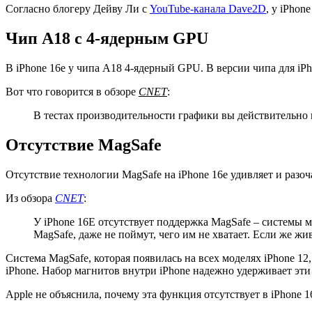
Согласно блогеру Дейву Ли с
YouTube-канала Dave2D
, у iPhon
Чип A18 с 4-ядерным GPU
В iPhone 16e у чипа A18 4-ядерный GPU. В версии чипа для iPh
Вот что говорится в обзоре
CNET
:
В тестах производительности графики вы действительно 
Отсутствие MagSafe
Отсутствие технологии MagSafe на iPhone 16e удивляет и разоч
Из обзора
CNET
:
У iPhone 16E отсутствует поддержка MagSafe – системы ма
MagSafe, даже не поймут, чего им не хватает. Если же жив
Система MagSafe, которая появилась на всех моделях iPhone 1
iPhone. Набор магнитов внутри iPhone надежно удерживает эти 
Apple не объяснила, почему эта функция отсутствует в iPhone 1