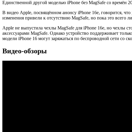
Единственной другой моделью iPhone без MagSafe со времён 202
В видео Apple, посвящённом анонсу iPhone 16e, говорится, чт
изменения привели к отсутствию MagSafe, но пока это всего л
Apple не выпустила чехлы MagSafe для iPhone 16e, но чехлы ст
аксессуарами MagSafe. Однако устройство поддерживает тольк
модели iPhone 16 могут заряжаться по беспроводной сети со с
Видео-обзоры