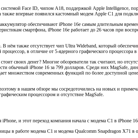
системой Face ID, чипом A18, поддержкой Apple Intelligence, 
 также впервые появился кастомный модем Apple C1 для подклю
аккумулятор обеспечивают iPhone 16e самым длительным времен
ристикам смартфона, iPhone 16e работает до 26 часов при восп
 В нём также отсутствует чип Ultra Wideband, который обеспеч
 процессор, в отличие от 5-ядерного графического процессора в
стоит своих денег? Многие обозреватели так считают, но отсутс
ести обычный iPhone 16 за 799 долларов. Среди них MagSafe, ди
адает множеством современных функций по более доступной цене.
поэтому в нашем обзоре мы сосредоточились на новых и примеч
графическим процессором и отсутствие MagSafe.
iPhone, и этот переход компания начала с модема C1 в iPhone 16
зницы в работе модема C1 и модема Qualcomm Snapdragon X71 в 