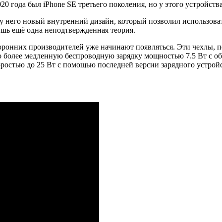
0 года был iPhone SE третьего поколения, но у этого устройств
о у него новый внутренний дизайн, который позволил использова
ишь ещё одна неподтвержденная теория.
оронних производителей уже начинают появляться. Эти чехлы, по
о более медленную беспроводную зарядку мощностью 7.5 Вт с об
коростью до 25 Вт с помощью последней версии зарядного устрой