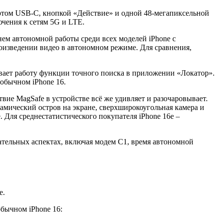
портом USB-C, кнопкой «Действие» и одной 48-мегапиксельной
чения к сетям 5G и LTE.
ем автономной работы среди всех моделей iPhone с
роизведении видео в автономном режиме. Для сравнения,
ивает работу функции точного поиска в приложении «Локатор».
 обычном iPhone 16.
твие MagSafe в устройстве всё же удивляет и разочаровывает.
намический остров на экране, сверхширокоугольная камера и
 Для среднестатистического покупателя iPhone 16e –
ательных аспектах, включая модем C1, время автономной
e.
обычном iPhone 16: