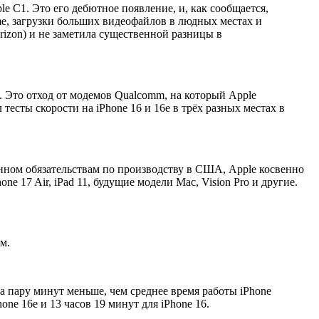
 C1. Это его дебютное появление, и, как сообщается,
me, загрузки больших видеофайлов в людных местах и
rizon) и не заметила существенной разницы в
1. Это отход от модемов Qualcomm, на который Apple
тесты скорости на iPhone 16 и 16e в трёх разных местах в
ённом обязательствам по производству в США, Apple косвенно
 17 Air, iPad 11, будущие модели Mac, Vision Pro и другие.
м.
на пару минут меньше, чем среднее время работы iPhone
ne 16e и 13 часов 19 минут для iPhone 16.