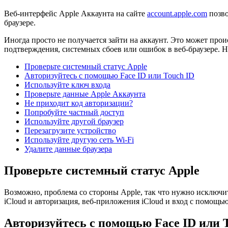
Веб-интерфейс Apple Аккаунта на сайте
account.apple.com
позво
браузере.
Иногда просто не получается зайти на аккаунт. Это может про
подтверждения, системных сбоев или ошибок в веб-браузере. 
Проверьте системный статус Apple
Авторизуйтесь с помощью Face ID или Touch ID
Используйте ключ входа
Проверьте данные Apple Аккаунта
Не приходит код авторизации?
Попробуйте частный доступ
Используйте другой браузер
Перезагрузите устройство
Используйте другую сеть Wi-Fi
Удалите данные браузера
Проверьте системный статус Apple
Возможно, проблема со стороны Apple, так что нужно исключит
iCloud и авторизация, веб-приложения iCloud и вход с помощь
Авторизуйтесь с помощью Face ID или 