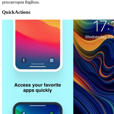
репозитория BigBoss.
QuickActions