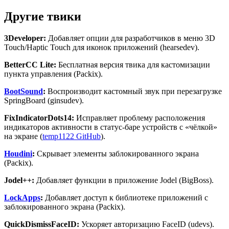
Другие твики
3
Developer
:
Добавляет опции для разработчиков в меню 3D
Touch/Haptic Touch для иконок приложений (hearsedev).
BetterCC
Lite
:
Бесплатная версия твика для кастомизации
пункта управления (Packix).
BootSound
:
Воспроизводит кастомный звук при перезагрузке
SpringBoard (ginsudev).
FixIndicatorDots
14:
Исправляет проблему расположения
индикаторов активности в статус-баре устройств с «чёлкой»
на экране (
temp1122 GitHub
).
Houdini
:
Скрывает элементы заблокированного экрана
(Packix).
Jodel
++:
Добавляет функции в приложение Jodel (BigBoss).
LockApps
:
Добавляет доступ к библиотеке приложений с
заблокированного экрана (Packix).
QuickDismissFaceID
:
Ускоряет авторизацию FaceID (udevs).