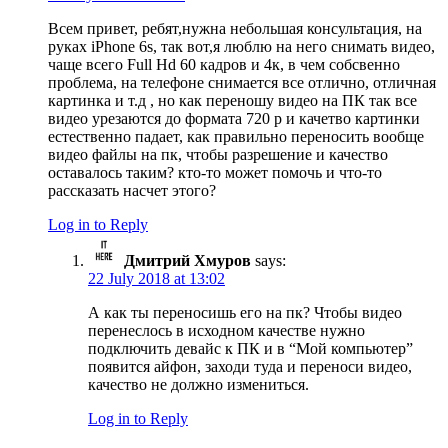
Всем привет, ребят,нужна небольшая консультация, на
руках iPhone 6s, так вот,я люблю на него снимать видео,
чаще всего Full Hd 60 кадров и 4к, в чем собсвенно
проблема, на телефоне снимается все отлично, отличная
картинка и т.д , но как переношу видео на ПК так все
видео урезаются до формата 720 p и качетво картинки
естественно падает, как правильно переносить вообще
видео файлы на пк, чтобы разрешение и качество
оставалось таким? кто-то может помочь и что-то
рассказать насчет этого?
Log in to Reply
Дмитрий Хмуров
says:
22 July 2018 at 13:02
А как ты переносишь его на пк? Чтобы видео
перенеслось в исходном качестве нужно
подключить девайс к ПК и в “Мой компьютер”
появится айфон, заходи туда и переноси видео,
качество не должно измениться.
Log in to Reply